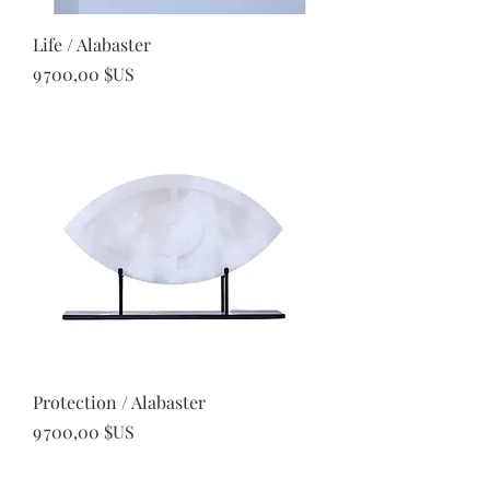
Life / Alabaster
Prix
9 700,00 $US
Protection / Alabaster
Prix
9 700,00 $US