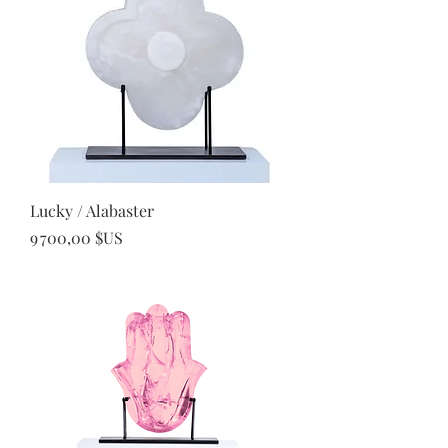
Lucky / Alabaster
Prix
9 700,00 $US