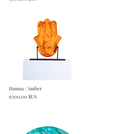
Hamsa / Amber
Prix
9 700,00 $US