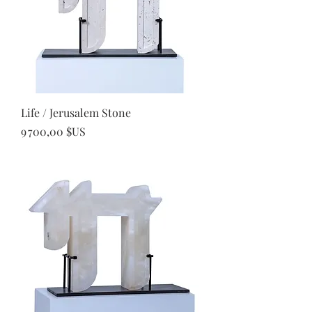
Life / Jerusalem Stone
Prix
9 700,00 $US