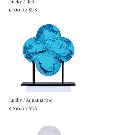
Lucky / Red
Prix
9 700,00 $US
Lucky / Aquamarine
Prix
9 700,00 $US