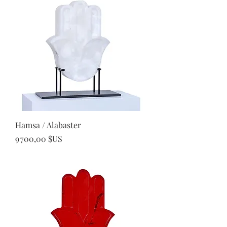
Hamsa / Alabaster
Prix
9 700,00 $US