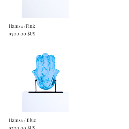
Hamsa /Pink
Prix
9 700,00 $US
Hamsa / Blue
Prix
9 700,00 $US