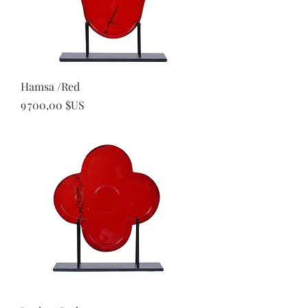
Hamsa /Red
Prix
9 700,00 $US