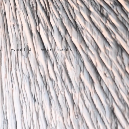
o
Event List
Search Results