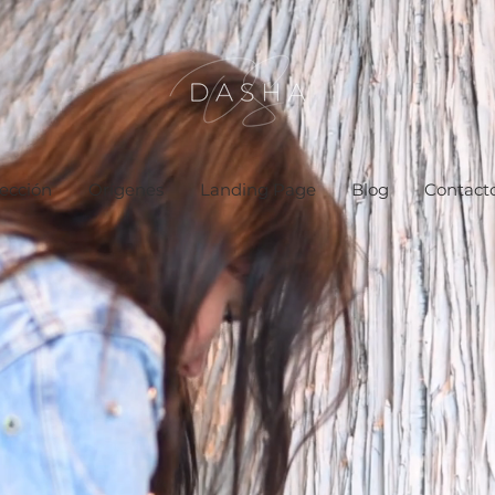
ección
Orígenes
Landing Page
Blog
Contact