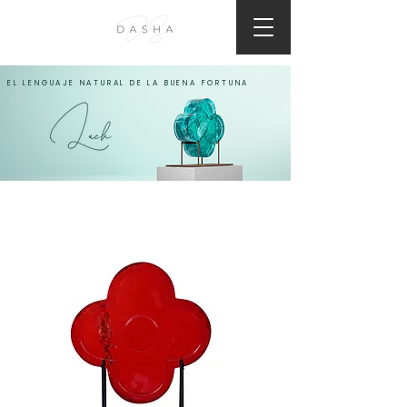
EL LENGUAJE NATURAL DE LA BUENA FORTUNA