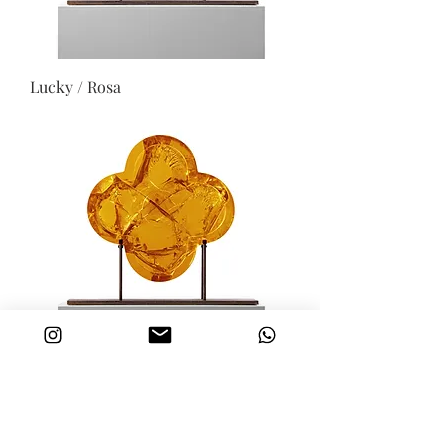
Lucky / Rosa
Lucky / Ámbar