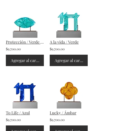
Protección / Verde azulado
A la vida / Verde
$9,700.00
$9,700.00
Agregar al carrito
Agregar al carrito
To Life / Azul
Lucky / Ámbar
$9,700.00
$9,700.00