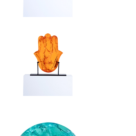
Hamsa
/
Blue
Hamsa
/
Amber