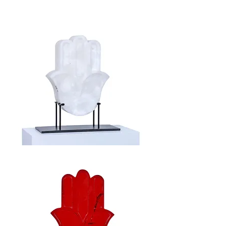
Protection
/
Alabaster
Hamsa
/
Alabaster