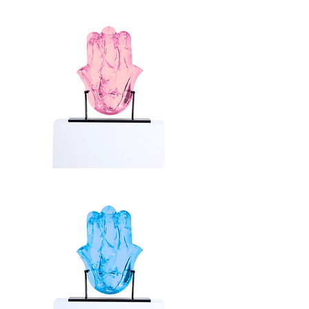
Alabaster
Hamsa
/Pink