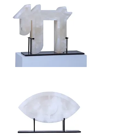
Life
/
Alabaster