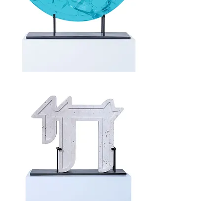
Protection
/
Teal
Life
/
Jerusalem
Stone