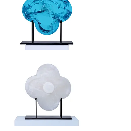
Lucky
/
Aquamarine
Lucky
/