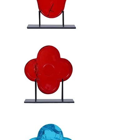
Hamsa
/Red
Lucky
/
Red