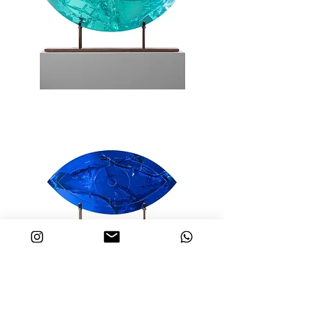
Protección
/
Verde
azulado
Protección
/
Azul